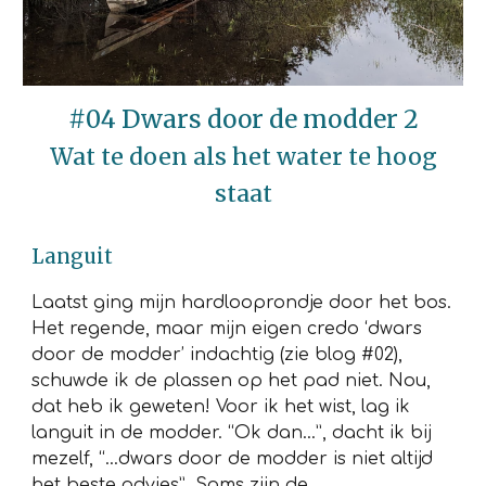
#0
4
Dwars door de modder 2
Wat te doen als het water te hoog
staat
Languit
Laatst ging mijn hardlooprondje door het bos.
Het regende, maar mijn eigen credo ‘dwars
door de modder’ indachtig (zie blog #02),
schuwde ik de plassen op het pad niet. Nou,
dat heb ik geweten! Voor ik het wist, lag ik
languit in de modder. “Ok dan…”, dacht ik bij
mezelf, “…dwars door de modder is niet altijd
het beste advies”. Soms zijn de