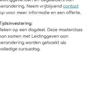
leidinggevenden en begeleiders van
verandering. Neem vrijblijvend
contact
op voor meer informatie en een offerte.
Tijdsinvestering
:
Reken op een dagdeel
. Deze masterclass
kan samen met Leidinggeven aan
verandering worden geboekt als
volledige cursusdag.