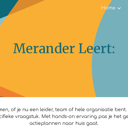
Home
ip to main content
Skip to navigat
Merander Leert:
, of je nu een leider, team of hele organisatie bent.
ifieke vraagstuk. Met hands-on ervaring pas je het ge
actieplannen naar huis gaat.