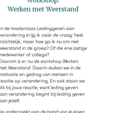
Workshop
:
Werken met Weerstand
In de masterclass Leidinggeven aan
verandering krijg ik vaak de vraag: heel
inzichtelijk, maar hoe ga ik nu om met
weerstand in de groep? Of die ene lastige
medewerker of collega?
Daarom is er nu de workshop Werken
met Weerstand. Daarin duiken we in de
motivatie en gedrag van mensen in
reactie op verandering. En ook staan we
stil bij
jouw
reactie, want leding geven
aan verandering begint bij leiding geven
aan jezelf.
Je onderzoekt aan de hand van je eigen